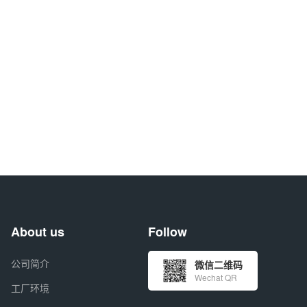
About us
Follow
公司简介
微信二维码
Wechat QR
工厂环境