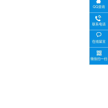
QQ咨询
联系电话
在线留言
微信扫一扫