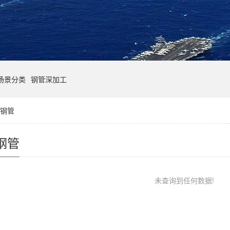
场景分类
钢管深加工
钢管
钢管
未查询到任何数据!