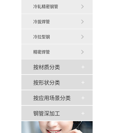
冷轧精密钢管
冷拔焊管
冷拉型钢
精密焊管
按材质分类
按形状分类
按应用场景分类
钢管深加工