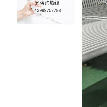
咨询热线
13989757788