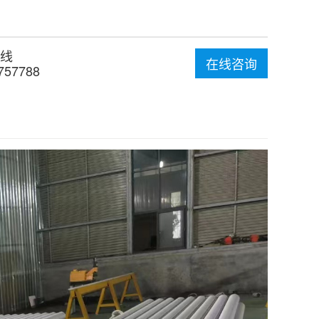
线
在线咨询
757788